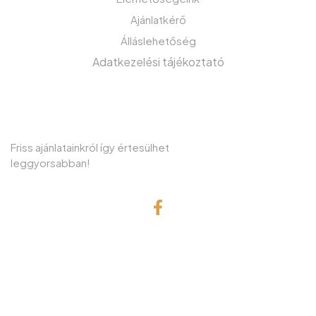
Ajánlatkérő
Álláslehetőség
Adatkezelési tájékoztató
IRATKOZZON FEL HÍRLEVELÜNKRE!
Friss ajánlatainkról így értesülhet
leggyorsabban!
© Copyright 2001 Gefa-Faker Kft.