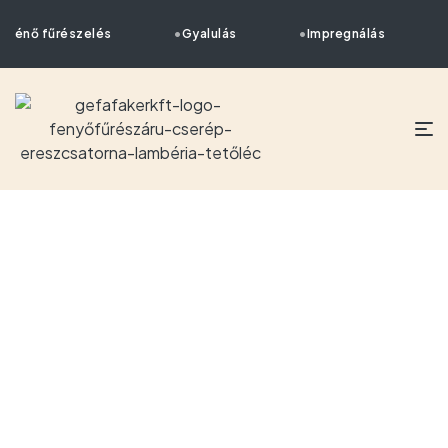
örténő fűrészelés
Gyalulás
Impregnálás
KEZDŐLAP
/ KERÍTÉSELEM