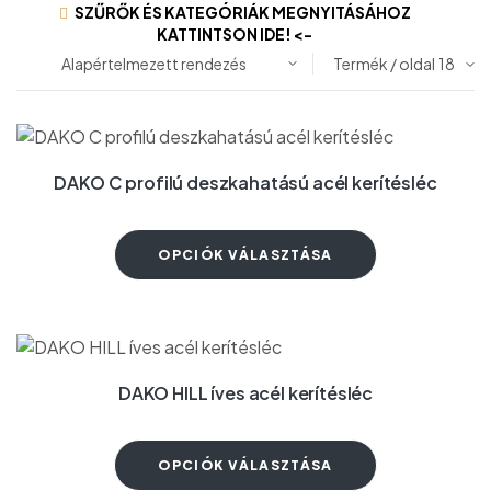
SZŰRŐK ÉS KATEGÓRIÁK MEGNYITÁSÁHOZ
KATTINTSON IDE! <-
Termék / oldal
DAKO C profilú deszkahatású acél kerítésléc
OPCIÓK VÁLASZTÁSA
DAKO HILL íves acél kerítésléc
OPCIÓK VÁLASZTÁSA