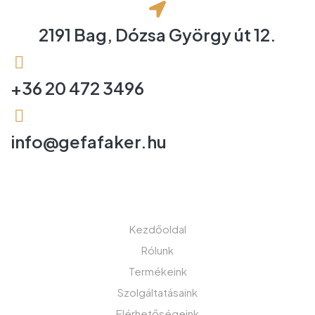
2191 Bag, Dózsa György út 12.
+36 20 472 3496
info@gefafaker.hu
MENÜ
Kezdőoldal
Rólunk
Termékeink
Szolgáltatásaink
Elérhetőségeink