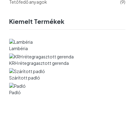
Tetőfedő anyagok
(9)
Kiemelt Termékek
Lambéria
KRH rétegragasztott gerenda
Szárított padló
Padló