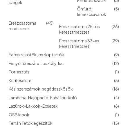
Menetes szálak
(3)
szegek
Önfúró
(5)
lemezcsavarok
Ereszcsatorna
(45)
Ereszcsatorna 25-ös
(26)
rendszerek
keresztmetszet
Ereszcsatorna 33-as
(29)
keresztmetszet
Faösszekötők, oszloptartók
(9)
Fenyő fűrészáru I. osztály, luc
(12)
Forrasztás
(1)
Kerítéselem
(8)
Kézi szerszámok, segédeszközök
(16)
Lambéria, Hajópadló, Faházburkoló
(4)
Lazúrok-Lakkok-Ecsetek
(8)
OSB lapok
(1)
Terrán Tetőkiegészítők
(15)