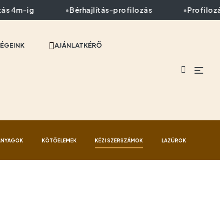
s 4m-ig
Bérhajlítás-profilozás
Profilozás 
ÉGEINK
AJÁNLATKÉRŐ
ANYAGOK
KÖTŐELEMEK
KÉZI SZERSZÁMOK
LAZÚROK