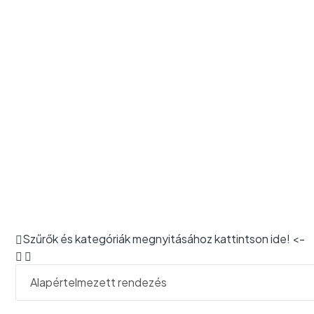
KEZDŐLAP
/ KÉZI SZERSZÁMOK, SEGÉDESZKÖZÖK
Szűrők és kategóriák megnyitásához kattintson ide! <-