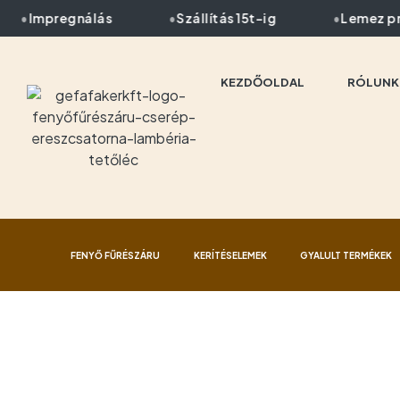
Impregnálás
Szállítás 15t-ig
Lemez prof
KEZDŐOLDAL
RÓLUNK
FENYŐ FŰRÉSZÁRU
KERÍTÉSELEMEK
GYALULT TERMÉKEK