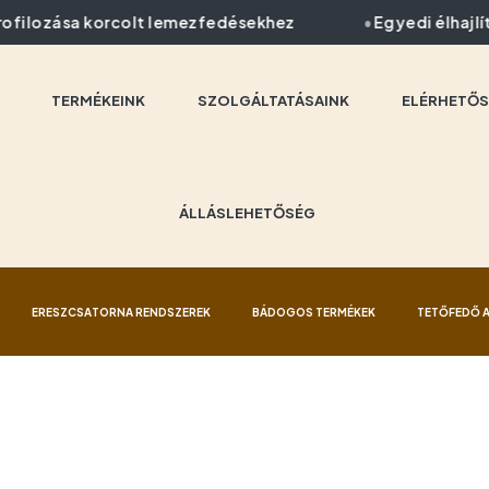
ilozása korcolt lemezfedésekhez
Egyedi élhajlítá
TERMÉKEINK
SZOLGÁLTATÁSAINK
ELÉRHETŐS
ÁLLÁSLEHETŐSÉG
ERESZCSATORNA RENDSZEREK
BÁDOGOS TERMÉKEK
TETŐFEDŐ 