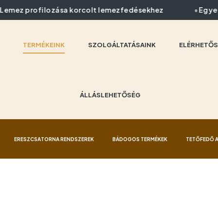
mez profilozása korcolt lemezfedésekhez
Egyedi 
TERMÉKEINK
SZOLGÁLTATÁSAINK
ELÉRHETŐS
ÁLLÁSLEHETŐSÉG
ERESZCSATORNA RENDSZEREK
BÁDOGOS TERMÉKEK
TETŐFEDŐ 