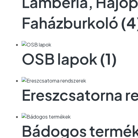
Lambéria, Hajóp
Faházburkoló
(4
OSB lapok
(1)
Ereszcsatorna r
Bádogos termé