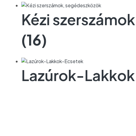
Kézi szerszámo
(16)
Lazúrok-Lakko