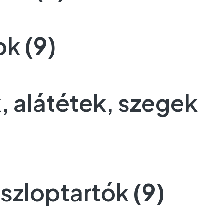
ok
(9)
, alátétek, szegek
szloptartók
(9)