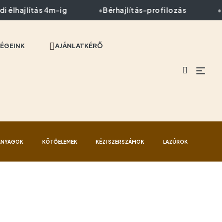
élhajlítás 4m-ig
Bérhajlítás-profilozás
Pr
ÉGEINK
AJÁNLATKÉRŐ
ANYAGOK
KÖTŐELEMEK
KÉZI SZERSZÁMOK
LAZÚROK