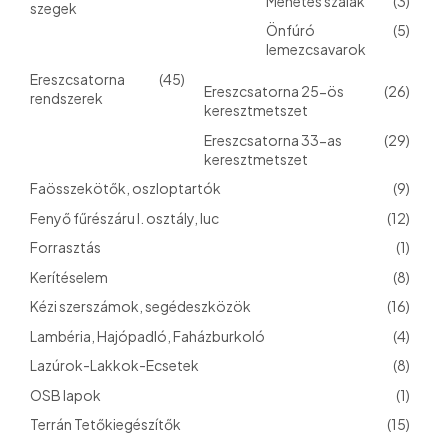
Menetes szálak
(3)
szegek
Önfúró
(5)
lemezcsavarok
Ereszcsatorna
(45)
Ereszcsatorna 25-ös
(26)
rendszerek
keresztmetszet
Ereszcsatorna 33-as
(29)
keresztmetszet
Faösszekötők, oszloptartók
(9)
Fenyő fűrészáru I. osztály, luc
(12)
Forrasztás
(1)
Kerítéselem
(8)
Kézi szerszámok, segédeszközök
(16)
Lambéria, Hajópadló, Faházburkoló
(4)
Lazúrok-Lakkok-Ecsetek
(8)
OSB lapok
(1)
Terrán Tetőkiegészítők
(15)