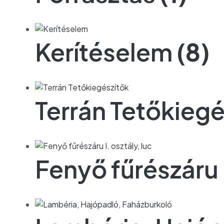
Kerítéselem
(8)
Terrán Tetőkieg
Fenyő fűrészáru I