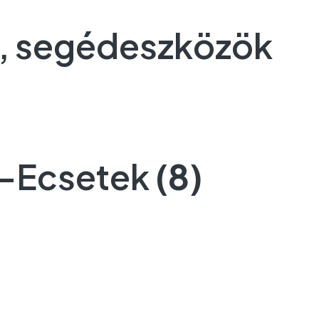
k, segédeszközök
k-Ecsetek
(8)