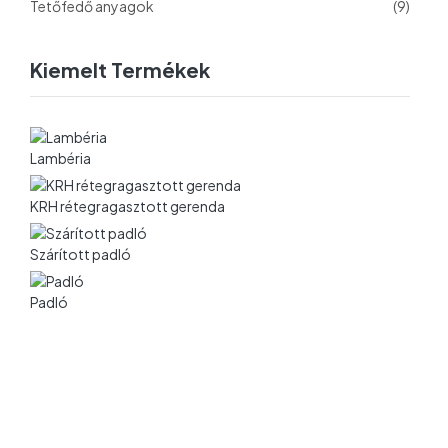
Tetőfedő anyagok
(9)
Kiemelt Termékek
Lambéria
KRH rétegragasztott gerenda
Szárított padló
Padló