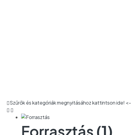
KEZDŐLAP
/ SHOP
Szűrők és kategóriák megnyitásához kattintson ide! <-
Forrasztás
(1)