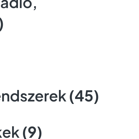
adló,
)
endszerek
(45)
kek
(9)