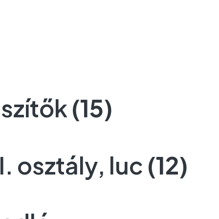
észítők
(15)
. osztály, luc
(12)