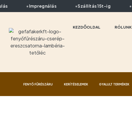
s
Impregnálás
Szállítás 15t-ig
Le
KEZDŐOLDAL
RÓLUNK
FENYŐ FŰRÉSZÁRU
KERÍTÉSELEMEK
GYALULT TERMÉKEK