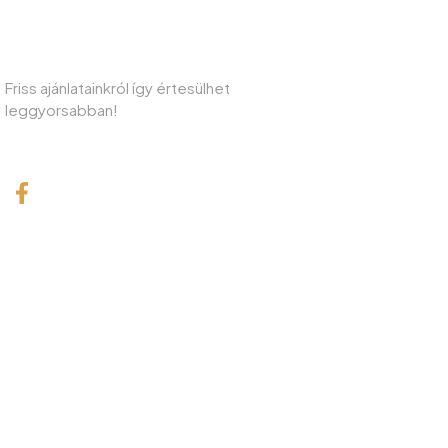
IRATKOZZON FEL HÍRLEVELÜNKRE!
Friss ajánlatainkról így értesülhet
leggyorsabban!