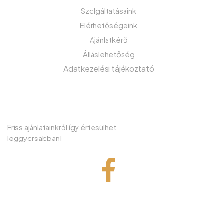
Szolgáltatásaink
Elérhetőségeink
Ajánlatkérő
Álláslehetőség
Adatkezelési tájékoztató
IRATKOZZON FEL HÍRLEVELÜNKRE!
Friss ajánlatainkról így értesülhet
leggyorsabban!