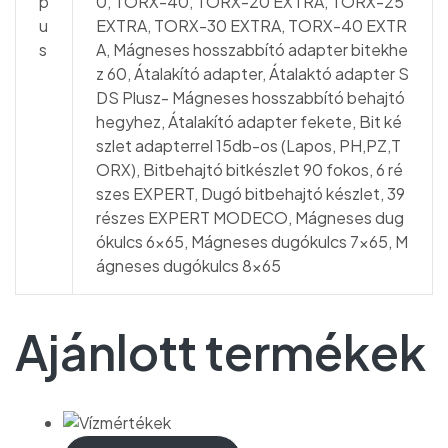
p
0, TORX-40, TORX-20 EXTRA, TORX-25
u
EXTRA, TORX-30 EXTRA, TORX-40 EXTR
s
A, Mágneses hosszabbító adapter bitekhe
z 60, Átalakító adapter, Átalaktó adapter S
DS Plusz- Mágneses hosszabbító behajtó
hegyhez, Átalakító adapter fekete, Bit ké
szlet adapterrel 15db-os (Lapos, PH,PZ,T
ORX), Bitbehajtó bitkészlet 90 fokos, 6 ré
szes EXPERT, Dugó bitbehajtó készlet, 39
részes EXPERT MODECO, Mágneses dug
ókulcs 6×65, Mágneses dugókulcs 7×65, M
ágneses dugókulcs 8×65
Ajánlott termékek