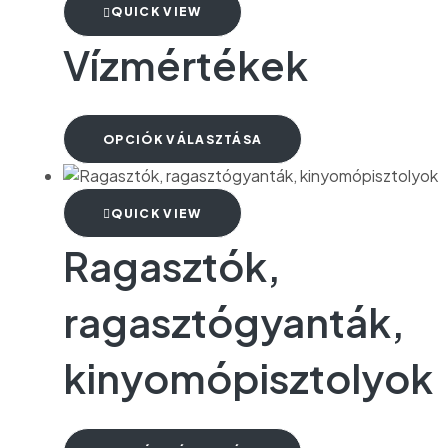
QUICK VIEW
Vízmértékek
OPCIÓK VÁLASZTÁSA
QUICK VIEW
Ragasztók,
ragasztógyanták,
kinyomópisztolyok