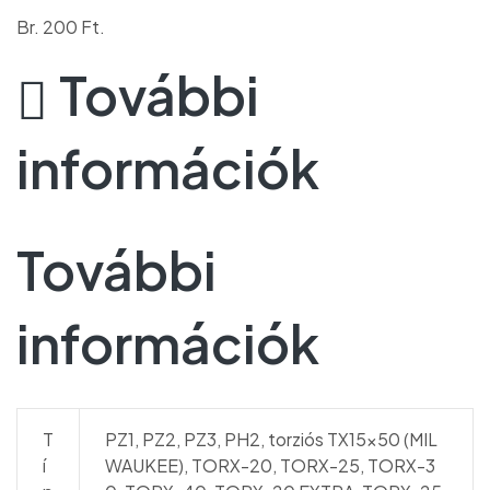
Br. 200 Ft.
További
információk
További
információk
T
PZ1, PZ2, PZ3, PH2, torziós TX15x50 (MIL
í
WAUKEE), TORX-20, TORX-25, TORX-3