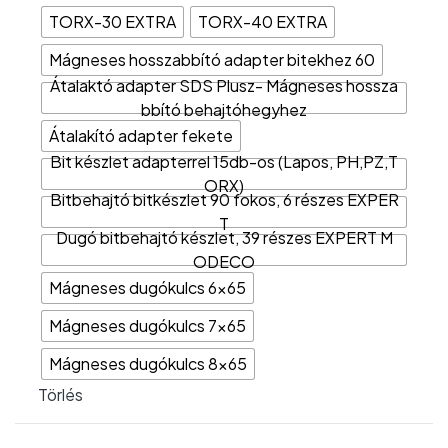
TORX-30 EXTRA
TORX-40 EXTRA
Mágneses hosszabbító adapter bitekhez 60
Átalaktó adapter SDS Plusz- Mágneses hossza
bbító behajtóhegyhez
Átalakító adapter fekete
Bit készlet adapterrel 15db-os (Lapos, PH,PZ,T
ORX)
Bitbehajtó bitkészlet 90 fokos, 6 részes EXPER
T
Dugó bitbehajtó készlet, 39 részes EXPERT M
ODECO
Mágneses dugókulcs 6x65
Mágneses dugókulcs 7x65
Mágneses dugókulcs 8x65
Törlés