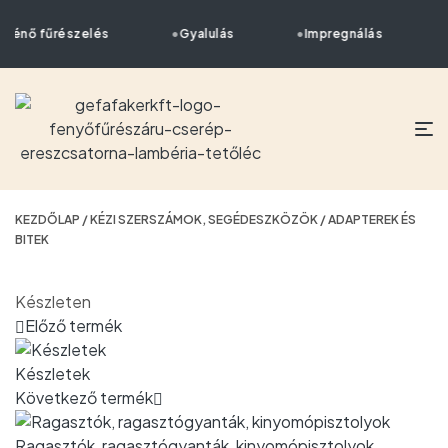
rténő fűrészelés
Gyalulás
Impregnálás
KEZDŐLAP
/
KÉZI SZERSZÁMOK, SEGÉDESZKÖZÖK
/ ADAPTEREK ÉS
BITEK
Készleten
Előző termék
Készletek
Következő termék
Ragasztók, ragasztógyanták, kinyomópisztolyok