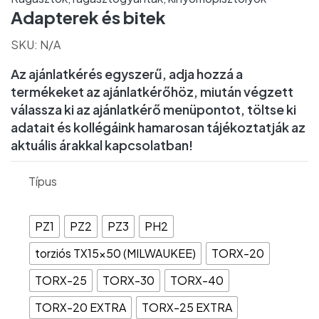
Adapterek és bitek
SKU:
N/A
Az ajánlatkérés egyszerű, adja hozzá a
termékeket az ajánlatkérőhöz, miután végzett
válassza ki az ajánlatkérő menüpontot, töltse ki
adatait és kollégáink hamarosan tájékoztatják az
aktuális árakkal kapcsolatban!
Típus
PZ1
PZ2
PZ3
PH2
torziós TX15x50 (MILWAUKEE)
TORX-20
TORX-25
TORX-30
TORX-40
TORX-20 EXTRA
TORX-25 EXTRA