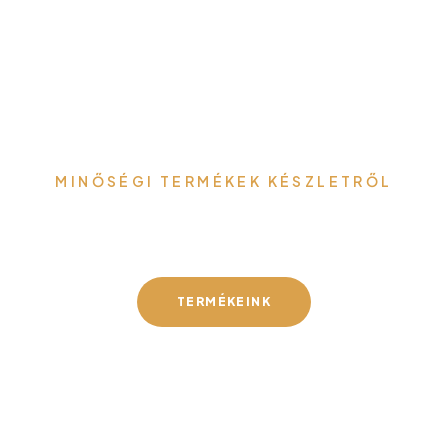
MINŐSÉGI TERMÉKEK KÉSZLETRŐL
Gefa-Faker Kft.
TERMÉKEINK