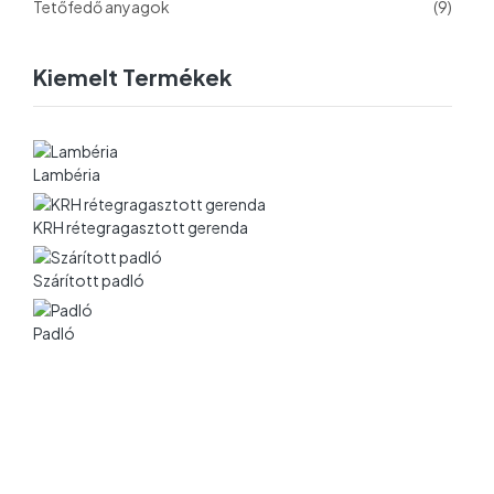
Tetőfedő anyagok
(9)
Kiemelt Termékek
Lambéria
KRH rétegragasztott gerenda
Szárított padló
Padló