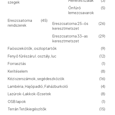
Menetes szálak
(3)
szegek
Önfúró
(5)
lemezcsavarok
Ereszcsatorna
(45)
Ereszcsatorna 25-ös
(26)
rendszerek
keresztmetszet
Ereszcsatorna 33-as
(29)
keresztmetszet
Faösszekötők, oszloptartók
(9)
Fenyő fűrészáru I. osztály, luc
(12)
Forrasztás
(1)
Kerítéselem
(8)
Kézi szerszámok, segédeszközök
(16)
Lambéria, Hajópadló, Faházburkoló
(4)
Lazúrok-Lakkok-Ecsetek
(8)
OSB lapok
(1)
Terrán Tetőkiegészítők
(15)