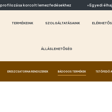
ofilozása korcolt lemezfedésekhez
Egyedi élhajl
TERMÉKEINK
SZOLGÁLTATÁSAINK
ELÉRHETŐS
ÁLLÁSLEHETŐSÉG
ERESZCSATORNA RENDSZEREK
BÁDOGOS TERMÉKEK
TETŐFEDŐ 