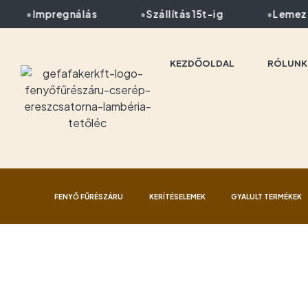
Impregnálás
Szállítás 15t-ig
Lemez pr
KEZDŐOLDAL
RÓLUNK
FENYŐ FŰRÉSZÁRU
KERÍTÉSELEMEK
GYALULT TERMÉKEK