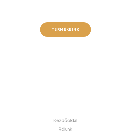
Gefa-Faker Kft.
TERMÉKEINK
MENÜ
Kezdőoldal
Rólunk