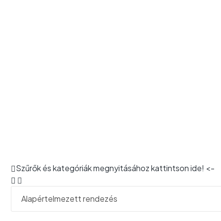
KEZDŐLAP
/ BÁDOGOS TERMÉKEK
Szűrők és kategóriák megnyitásához kattintson ide! <-