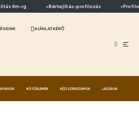
ítás 4m-ig
Bérhajlítás-profilozás
Profiloz
ÉGEINK
AJÁNLATKÉRŐ
ANYAGOK
KÖTŐELEMEK
KÉZI SZERSZÁMOK
LAZÚROK