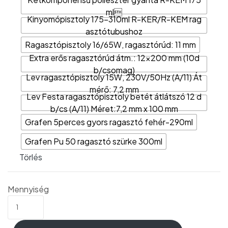
ml
Kinyomópisztoly 175-310ml R-KER/R-KEM rag
asztótubushoz
Ragasztópisztoly 16/65W, ragasztórúd: 11 mm
Extra erős ragasztórúd átm.: 12x200 mm (10d
b/csomag)
Lev ragasztópisztoly 15W, 230V/50Hz (A/11) Át
mérő: 7,2 mm
Lev Festa ragasztópisztoly betét átlátszó 12 d
b/cs (A/11) Méret:7,2 mm x 100 mm
Grafen 5perces gyors ragasztó fehér-290ml
Grafen Pu 50 ragasztó szürke 300ml
Törlés
Mennyiség