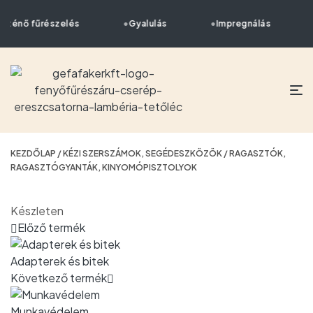
örténő fűrészelés
Gyalulás
Impregnálás
KEZDŐLAP
/
KÉZI SZERSZÁMOK, SEGÉDESZKÖZÖK
/ RAGASZTÓK,
RAGASZTÓGYANTÁK, KINYOMÓPISZTOLYOK
Készleten
Előző termék
Adapterek és bitek
Következő termék
Munkavédelem