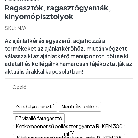
Ragasztók, ragasztógyanták,
kinyomópisztolyok
SKU:
N/A
Az ajánlatkérés egyszerű, adja hozzá a
termékeket az ajánlatkérőhöz, miután végzett
válassza ki az ajánlatkérő menüpontot, töltse ki
adatait és kollégáink hamarosan tájékoztatják az
aktuális árakkal kapcsolatban!
Opció
Zsindelyragasztó
Neutrális szilikon
D3 vízálló faragasztó
Kétkomponensű poliészter gyanta R-KEM 300
ml
Kétkomponensű poliészter gyanta R-KEM 175