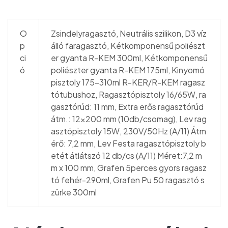
O
Zsindelyragasztó, Neutrális szilikon, D3 víz
p
álló faragasztó, Kétkomponensű poliészt
ci
er gyanta R-KEM 300ml, Kétkomponensű
ó
poliészter gyanta R-KEM 175ml, Kinyomó
pisztoly 175-310ml R-KER/R-KEM ragasz
tótubushoz, Ragasztópisztoly 16/65W, ra
gasztórúd: 11 mm, Extra erős ragasztórúd
átm.: 12×200 mm (10db/csomag), Lev rag
asztópisztoly 15W, 230V/50Hz (A/11) Átm
érő: 7,2 mm, Lev Festa ragasztópisztoly b
etét átlátszó 12 db/cs (A/11) Méret:7,2 m
m x 100 mm, Grafen 5perces gyors ragasz
tó fehér-290ml, Grafen Pu 50 ragasztó s
zürke 300ml