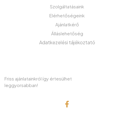
Szolgáltatásaink
Elérhetőségeink
Ajánlatkérő
Álláslehetőség
Adatkezelési tájékoztató
IRATKOZZON FEL HÍRLEVELÜNKRE!
Friss ajánlatainkról így értesülhet
leggyorsabban!