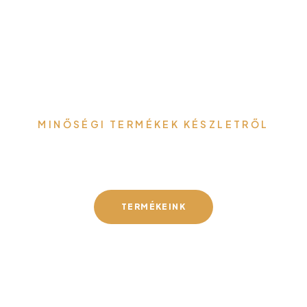
MINŐSÉGI TERMÉKEK KÉSZLETRŐL
Gefa-Faker Kft.
TERMÉKEINK