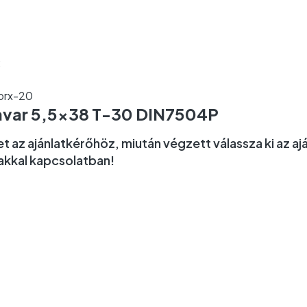
torx-20
csavar 5,5×38 T-30 DIN7504P
 az ajánlatkérőhöz, miután végzett válassza ki az aj
rakkal kapcsolatban!