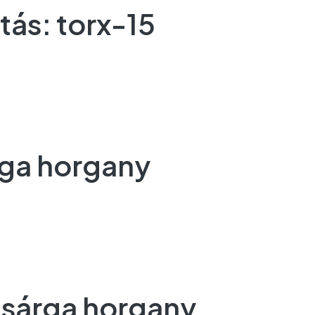
tás: torx-15
rga horgany
X sárga horgany