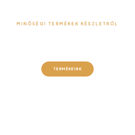
MINŐSÉGI TERMÉKEK KÉSZLETRŐL
Gefa-Faker Kft.
TERMÉKEINK