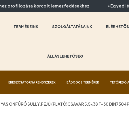
z profilozása korcolt lemezfedésekhez
Egyedi élh
TERMÉKEINK
SZOLGÁLTATÁSAINK
ELÉRHETŐS
ÁLLÁSLEHETŐSÉG
ERESZCSATORNA RENDSZEREK
BÁDOGOS TERMÉKEK
TETŐFEDŐ 
NYAS ÖNFÚRÓ SÜLLY.FEJŰ (PLATÓ)CSAVAR 5,5×38 T-30 DIN7504