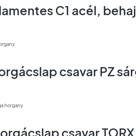
damentes C1 acél, behaj
forgácslap csavar PZ sá
faforgácslap csavar TOR