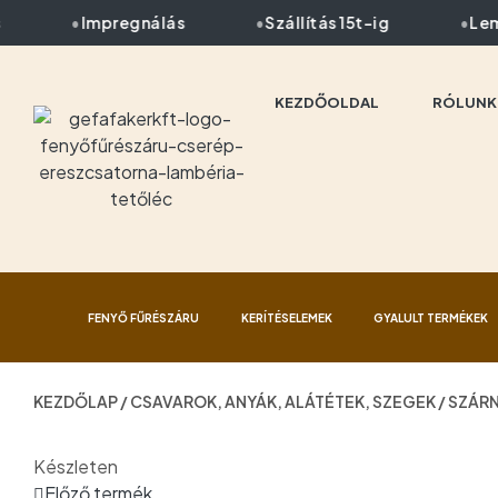
Impregnálás
Szállítás 15t-ig
Leme
KEZDŐOLDAL
RÓLUNK
FENYŐ FŰRÉSZÁRU
KERÍTÉSELEMEK
GYALULT TERMÉKEK
KEZDŐLAP
/
CSAVAROK, ANYÁK, ALÁTÉTEK, SZEGEK
/ SZÁR
Készleten
Előző termék