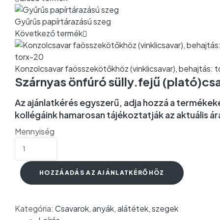
Gyűrűs papírtárazású szeg
Következő termék
Konzolcsavar faösszekötőkhöz (vinklicsavar), behajtás: 
Szárnyas önfúró sülly.fejű (plató)
Az ajánlatkérés egyszerű, adja hozzá a termékeket
kollégáink hamarosan tájékoztatják az aktuális á
Mennyiség
HOZZÁADÁS AZ AJÁNLATKÉRŐHÖZ
Kategória:
Csavarok, anyák, alátétek, szegek