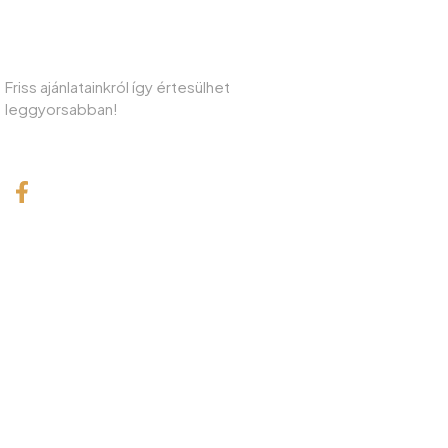
IRATKOZZON FEL HÍRLEVELÜNKRE!
Friss ajánlatainkról így értesülhet
leggyorsabban!