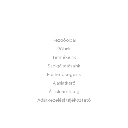
info@gefafaker.hu
MENÜ
Kezdőoldal
Rólunk
Termékeink
Szolgáltatásaink
Elérhetőségeink
Ajánlatkérő
Álláslehetőség
Adatkezelési tájékoztató
IRATKOZZON FEL HÍRLEVELÜNKRE!