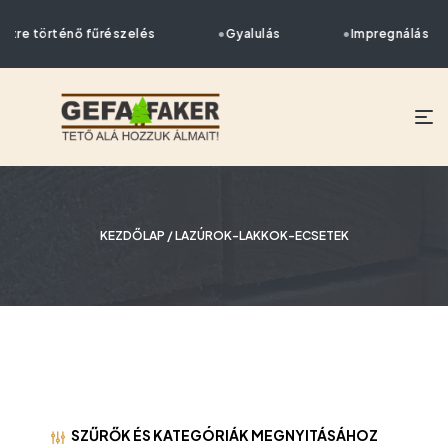
etre történő fűrészelés
Gyalulás
Impregnálás
KEZDŐLAP
/ LAZÚROK-LAKKOK-ECSETEK
SZŰRŐK ÉS KATEGÓRIÁK MEGNYITÁSÁHOZ