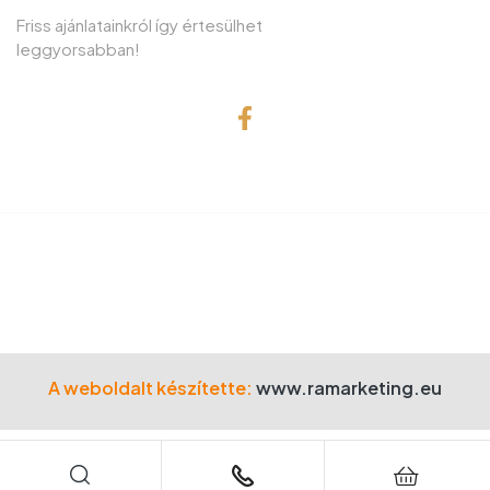
Friss ajánlatainkról így értesülhet
leggyorsabban!
© Copyright 2001 Gefa-Faker Kft.
Minden jog fenntartva!
A weboldalt készítette:
www.ramarketing.eu