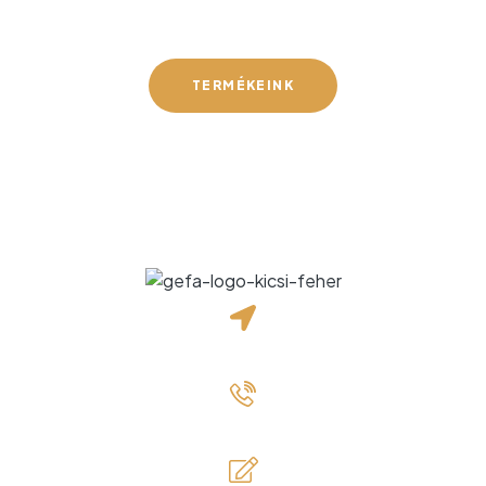
Gefa-Faker Kft.
TERMÉKEINK
2191 Bag, Dózsa György út 12.
+36 20 472 3496