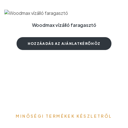
Woodmax vízálló faragasztó
HOZZÁADÁS AZ AJÁNLATKÉRŐHÖZ
MINŐSÉGI TERMÉKEK KÉSZLETRŐL