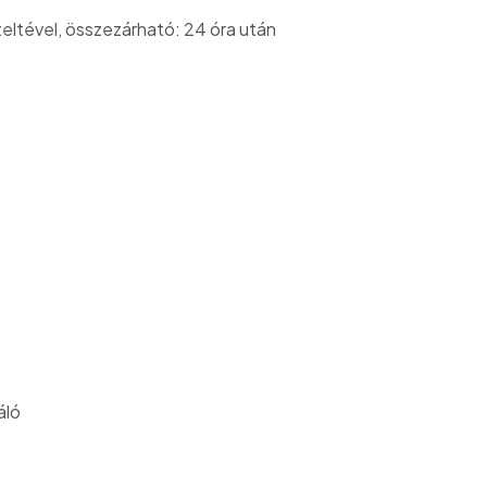
teltével, összezárható: 24 óra után
áló