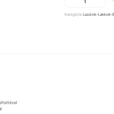
Kategória:
Lazúrok-Lakkok-
elteltével
l