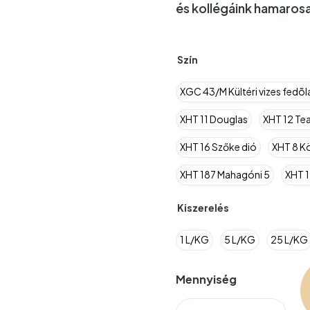
és kollégáink hamarosa
Szín
XGC 43/M Kültéri vizes fedõ
XHT 11 Douglas
XHT 12 Te
XHT 16 Szőke dió
XHT 8 K
XHT 187 Mahagóni 5
XHT 1
Kiszerelés
1 L/KG
5 L/KG
25 L/KG
Mennyiség