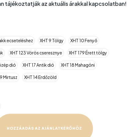
n tájékoztatják az aktuális árakkal kapcsolatban!
lakk ecseteléshez
XHT 9 Tölgy
XHT 10 Fenyő
ak
XHT 123 Vörös cseresznye
XHT 179 Érett tölgy
özép dió
XHT 17 Antik dió
XHT 18 Mahagóni
9 Mirtusz
XHT 14 Erdőzöld
HOZZÁADÁS AZ AJÁNLATKÉRŐHÖZ