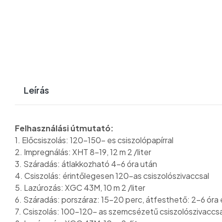
Leírás
Felhasználási útmutató:
1. Előcsiszolás: 120-150- es csiszolópapírral
2. Impregnálás: XHT 8-19, 12 m 2 /liter
3. Száradás: átlakkozható 4-6 óra után
4. Csiszolás: érintőlegesen 120-as csiszolószivaccsal
5. Lazúrozás: XGC 43M, 10 m 2 /liter
6. Száradás: porszáraz: 15-20 perc, átfesthető: 2-6 óra 
7. Csiszolás: 100-120- as szemcsézetű csiszolószivaccsa