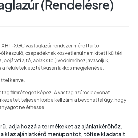
taglazúr (Rendelésre)
 XHT-XGC vastaglazúr rendszer mérettartó
l készülő, csapadéknak közvetlenül nem kitett kültéri
, bejárati ajtó, ablak stb.) védelméhez javasoljuk,
s a felületek esztétikusan lakkos megjelenése.
ttel kenve.
stag filmréteget képez. A vastaglazúros bevonat
erkezetet teljesen körbe kell zárni a bevonattal úgy, hogy
anyagot ne érhesse.
rű, adja hozzá a termékeket az ajánlatkérőhöz,
a ki az ajánlatkérő menüpontot, töltse ki adatait