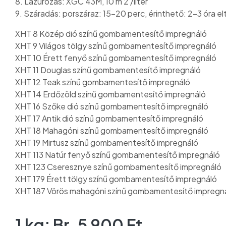
8. Lazúrozás: XGC 43M, 10 m 2 /liter
9. Száradás: porszáraz: 15-20 perc, érinthető: 2-3 óra el
XHT 8 Közép dió színű gombamentesítő impregnáló
XHT 9 Világos tölgy színű gombamentesítő impregnáló
XHT 10 Érett fenyő színű gombamentesítő impregnáló
XHT 11 Douglas színű gombamentesítő impregnáló
XHT 12 Teak színű gombamentesítő impregnáló
XHT 14 Erdőzöld színű gombamentesítő impregnáló
XHT 16 Szőke dió színű gombamentesítő impregnáló
XHT 17 Antik dió színű gombamentesítő impregnáló
XHT 18 Mahagóni színű gombamentesítő impregnáló
XHT 19 Mirtusz színű gombamentesítő impregnáló
XHT 113 Natúr fenyő színű gombamentesítő impregnáló
XHT 123 Cseresznye színű gombamentesítő impregnáló
XHT 179 Érett tölgy színű gombamentesítő impregnáló
XHT 187 Vörös mahagóni színű gombamentesítő impregn
1 kg: Br. 5 900 Ft.