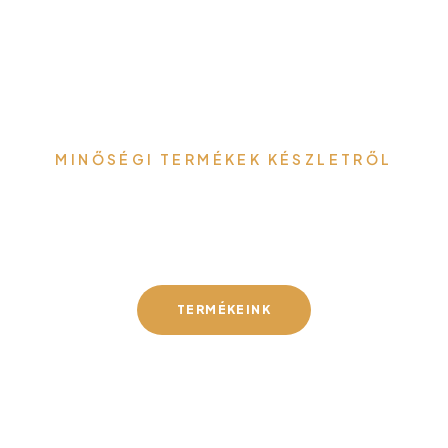
MINŐSÉGI TERMÉKEK KÉSZLETRŐL
Gefa-Faker Kft.
TERMÉKEINK