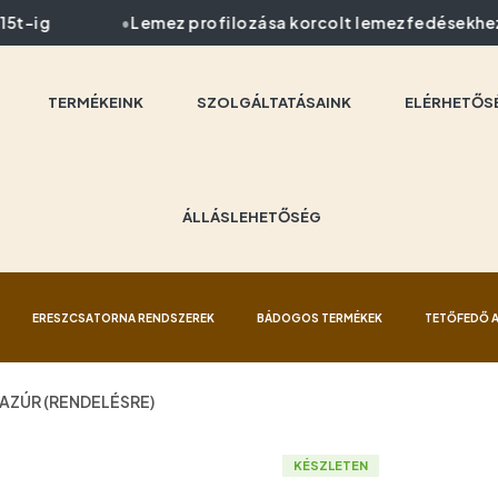
5t-ig
Lemez profilozása korcolt lemezfedésekhez
TERMÉKEINK
SZOLGÁLTATÁSAINK
ELÉRHETŐS
ÁLLÁSLEHETŐSÉG
ERESZCSATORNA RENDSZEREK
BÁDOGOS TERMÉKEK
TETŐFEDŐ 
LAZÚR (RENDELÉSRE)
KÉSZLETEN