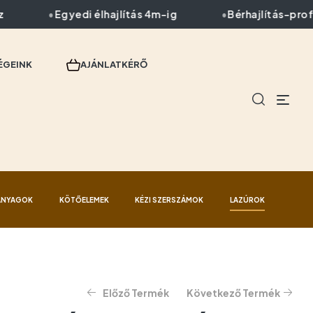
Egyedi élhajlítás 4m-ig
Bérhajlítás-profil
ÉGEINK
AJÁNLATKÉRŐ
ANYAGOK
KÖTŐELEMEK
KÉZI SZERSZÁMOK
LAZÚROK
Előző Termék
Következő Termék