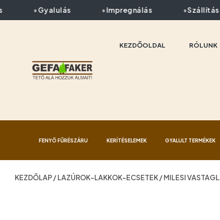
Gyalulás
Impregnálás
Szállítás 1
KEZDŐOLDAL
RÓLUNK
FENYŐ FŰRÉSZÁRU
KERÍTÉSELEMEK
GYALULT TERMÉKEK
KEZDŐLAP
/
LAZÚROK-LAKKOK-ECSETEK
/ MILESI VASTAG