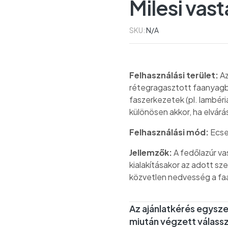
Milesi vas
SKU:
N/A
Felhasználási terület:
Az
rétegragasztott faanyagbó
faszerkezetek (pl. lambéria
különösen akkor, ha elvárá
Felhasználási mód:
Ecse
Jellemzők:
A fedőlazúr va
kialakításakor az adott sz
közvetlen nedvesség a fa
Az ajánlatkérés egysze
miután végzett válassz