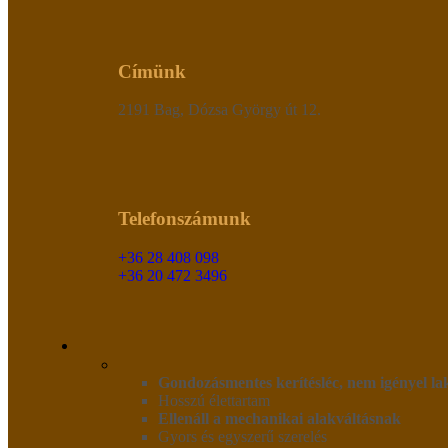
Címünk
2191 Bag, Dózsa György út 12.
Telefonszámunk
+36 28 408 098
+36 20 472 3496
Gondozásmentes kerítésléc, nem igényel lak
Hosszú élettartam
Ellenáll a mechanikai alakváltásnak
Gyors és egyszerű szerelés