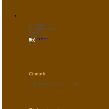
Hajópadló
Íves Faházburkoló
Lambéria
Teraszburkoló
Címünk
2191 Bag, Dózsa György út 12.