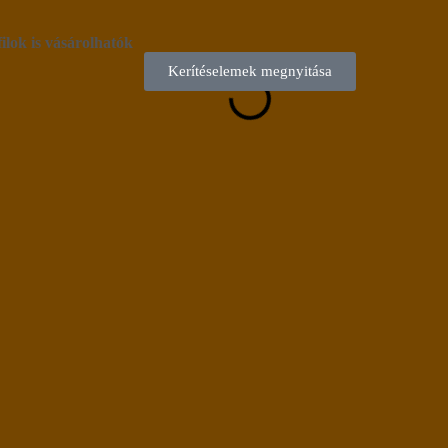
filok is vásárolhatók
Kerítéselemek megnyitása