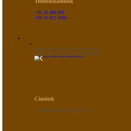
Telefonszámunk
+36 28 408 098
+36 20 472 3496
Ereszcsatorna 25-ös keresztmetszet
Ereszcsatorna 33-as keresztmetszet
Címünk
2191 Bag, Dózsa György út 12.