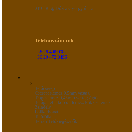
2191 Bag, Dózsa György út 12.
Telefonszámunk
+36 28 408 098
+36 20 472 3496
Tetőcserép
Cserepeslemez 0,5mm vastag
Trapézlemez 0,45mm vastagságtól
Tetőpanel – korcolt lemez, klikkes lemez
Zsindely
Polikarbonát
Tetőfólia
Terrán Tetőkiegészítők