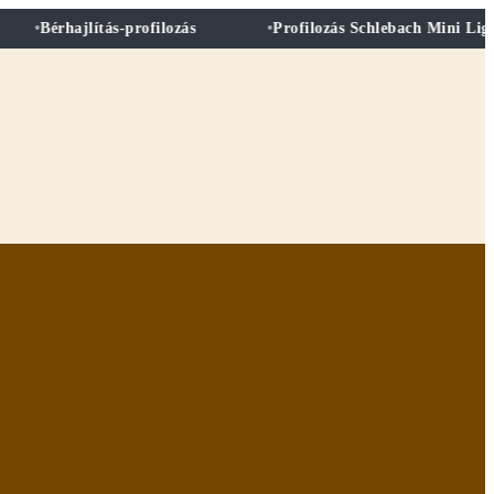
Bérhajlítás-profilozás
Profilozás Schlebach Mini Light 