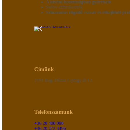
A kívánt hosszúságban gyártható
Széles színválaszték
Színazonos rögzítő csavar és élhajlított pro
Címünk
2191 Bag, Dózsa György út 12.
Telefonszámunk
+36 28 408 098
+36 20 472 3496