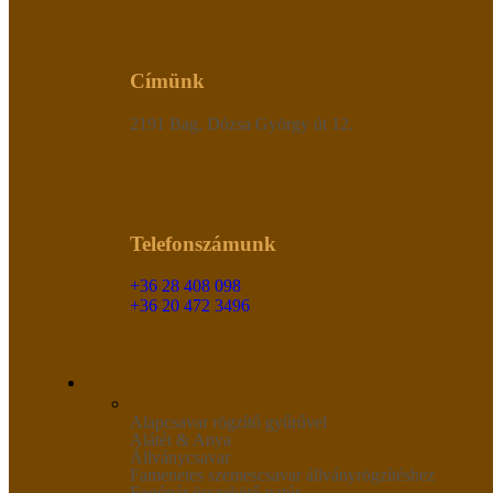
Címünk
2191 Bag, Dózsa György út 12.
Telefonszámunk
+36 28 408 098
+36 20 472 3496
Alapcsavar rögzítő gyűrűvel
Alátét & Anya
Állványcsavar
Famenetes szemescsavar állványrögzítéshez
Fogópár összekötő,natúr