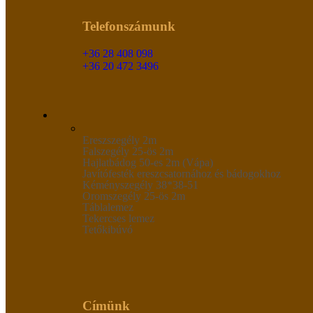
Telefonszámunk
+36 28 408 098
+36 20 472 3496
Ereszszegély 2m
Falszegély 25-ös 2m
Hajlatbádog 50-es 2m (Vápa)
Javítófesték ereszcsatornához és bádogokhoz
Kéményszegély 38*38-51
Oromszegély 25-ös 2m
Táblalemez
Tekercses lemez
Tetőkibúvó
Címünk