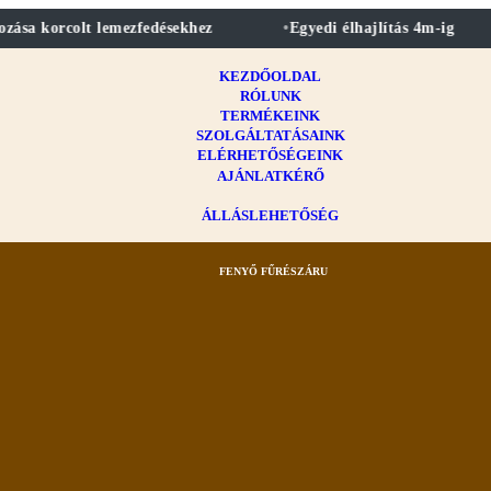
sa korcolt lemezfedésekhez
Egyedi élhajlítás 4m-ig
KEZDŐOLDAL
RÓLUNK
TERMÉKEINK
SZOLGÁLTATÁSAINK
ELÉRHETŐSÉGEINK
AJÁNLATKÉRŐ
ÁLLÁSLEHETŐSÉG
FENYŐ FŰRÉSZÁRU