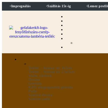
Impregnálás
Szállítás 15t-ig
Lemez profilozá
Tetőléc – Bramac léc 3x5cm
Tetőléc – Normál léc 2,5x5cm
Stafni, zárlécek
Deszka
Gerenda
KRH rétegragasztott gerenda
Padló
Szárított deszka
Szárított padló