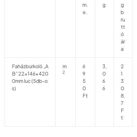
m.
g
g
e.
b
ru
tt
ó
ár
a
Faházburkoló „A
m
6
3,
2
2
B” 22x146x420
9
0
1
0mm luc (5db-o
5
6
3
s)
0
6
0
Ft
8,
7
F
t