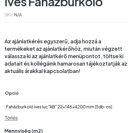
Íves Faházburkoló
SKU:
N/A
Az ajánlatkérés egyszerű, adja hozzá a
termékeket az ajánlatkérőhöz, miután végzett
válassza ki az ajánlatkérő menüpontot, töltse ki
adatait és kollégáink hamarosan tájékoztatják az
aktuális árakkal kapcsolatban!
Opció
Faházburkoló íves luc "AB" 22x146x4200 mm (5db-os)
Törlés
Mennyiség (m2)