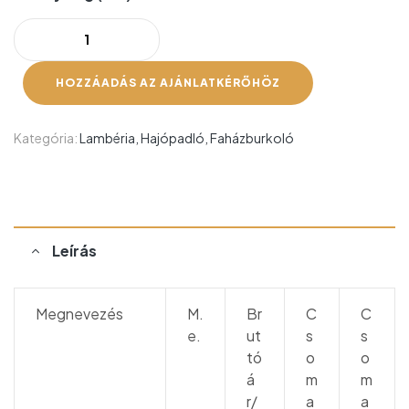
HOZZÁADÁS AZ AJÁNLATKÉRŐHÖZ
Kategória:
Lambéria, Hajópadló, Faházburkoló
Leírás
Megnevezés
M.
Br
C
C
e.
ut
s
s
tó
o
o
á
m
m
r/
a
a