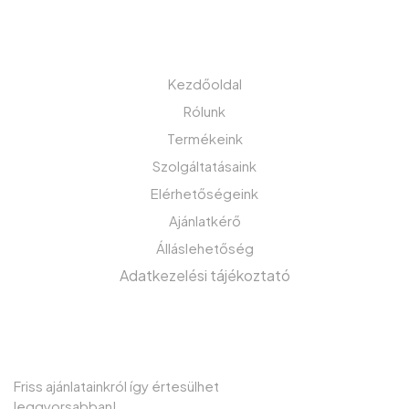
MENÜ
Kezdőoldal
Rólunk
Termékeink
Szolgáltatásaink
Elérhetőségeink
Ajánlatkérő
Álláslehetőség
Adatkezelési tájékoztató
IRATKOZZON FEL HÍRLEVELÜNKRE!
Friss ajánlatainkról így értesülhet
leggyorsabban!