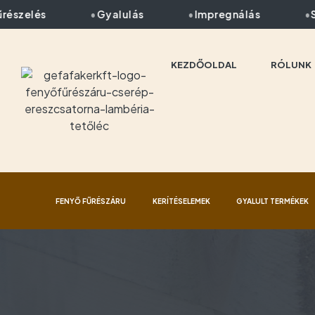
szelés
Gyalulás
Impregnálás
Szál
KEZDŐOLDAL
RÓLUNK
FENYŐ FŰRÉSZÁRU
KERÍTÉSELEMEK
GYALULT TERMÉKEK