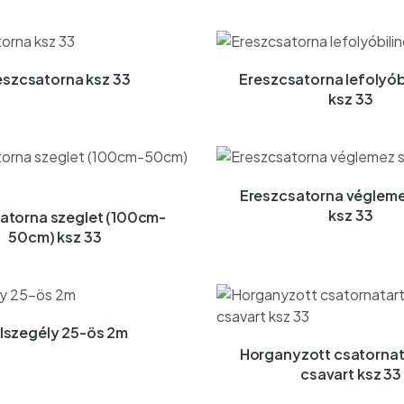
eszcsatorna ksz 33
Ereszcsatorna lefolyób
ksz 33
Ereszcsatorna végleme
ksz 33
atorna szeglet (100cm-
50cm) ksz 33
lszegély 25-ös 2m
Horganyzott csatornat
csavart ksz 33