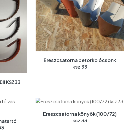
Ereszcsatorna betorkolócsonk
ksz 33
üli KSZ33
Ereszcsatorna könyök (100/72)
ksz 33
natartó
33