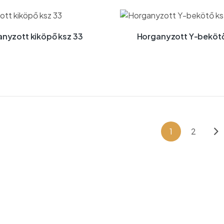
nyzott kiköpő ksz 33
Horganyzott Y-bekötő
1
2