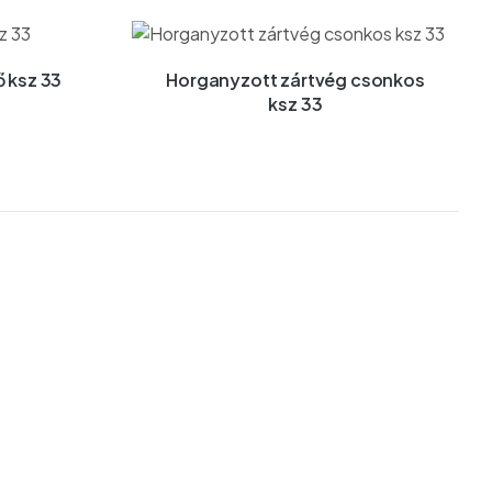
 ksz 33
Horganyzott zártvég csonkos
ksz 33