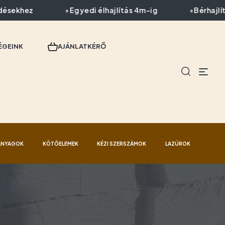
sekhez
Egyedi élhajlítás 4m-ig
Bérhajlítás
ÉGEINK
AJÁNLATKÉRŐ
ANYAGOK
KÖTŐELEMEK
KÉZI SZERSZÁMOK
LAZÚROK