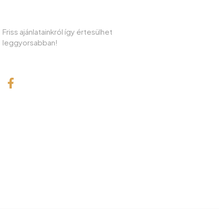
IRATKOZZON FEL HÍRLEVELÜNKRE!
Friss ajánlatainkról így értesülhet
leggyorsabban!