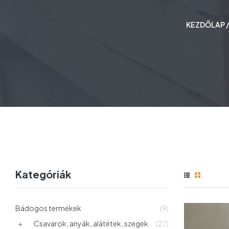
KEZDŐLAP
Kategóriák
Bádogos termékek
(9)
Csavarok, anyák, alátétek, szegek
(27)