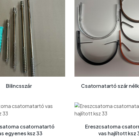
Bilincsszár
Csatornatartó szár nélk
satorna csatornatartó
Ereszcsatorna csator
as egyenes ksz 33
vas hajlított ksz 