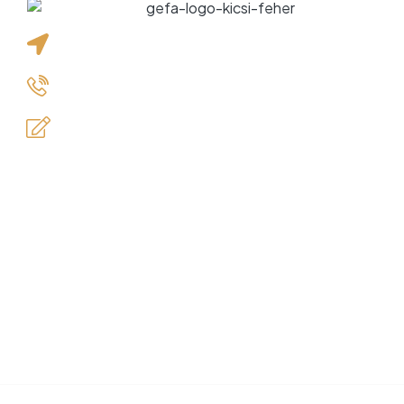
2191 Bag, Dózsa György út 12.
+36 20 472 3496
info@gefafaker.hu