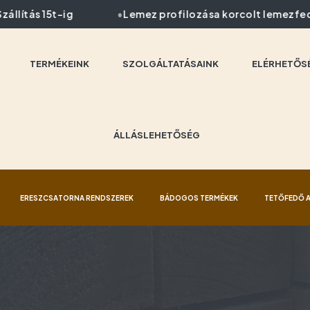
lítás 15t-ig
Lemez profilozása korcolt lemezfedé
TERMÉKEINK
SZOLGÁLTATÁSAINK
ELÉRHETŐS
ÁLLÁSLEHETŐSÉG
ERESZCSATORNA RENDSZEREK
BÁDOGOS TERMÉKEK
TETŐFEDŐ 