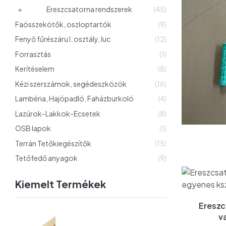
Ereszcsatorna rendszerek
(45)
Faösszekötők, oszloptartók
(9)
Fenyő fűrészáru I. osztály, luc
(12)
Forrasztás
(1)
Kerítéselem
(8)
Kézi szerszámok, segédeszközök
(16)
Lambéria, Hajópadló, Faházburkoló
(4)
Lazúrok-Lakkok-Ecsetek
(8)
OSB lapok
(1)
Terrán Tetőkiegészítők
(15)
Tetőfedő anyagok
(9)
Kiemelt Termékek
Ereszc
v