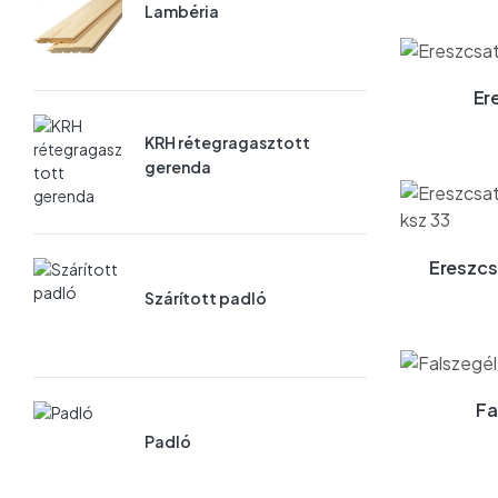
Lambéria
Er
KRH rétegragasztott
gerenda
Ereszcs
Szárított padló
Fa
Padló