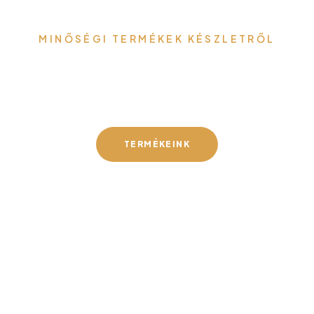
MINŐSÉGI TERMÉKEK KÉSZLETRŐL
Gefa-Faker Kft.
TERMÉKEINK