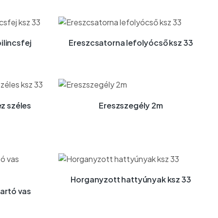
ilincsfej
Ereszcsatorna lefolyócső ksz 33
z széles
Ereszszegély 2m
Horganyzott hattyúnyak ksz 33
artó vas