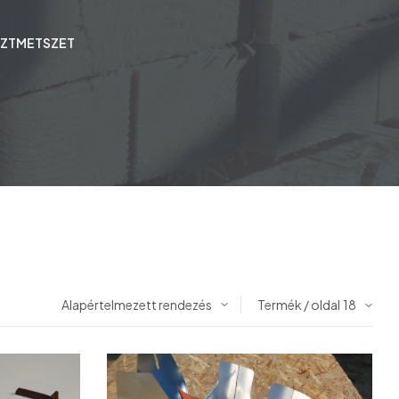
SZTMETSZET
Termék / oldal