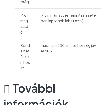
sség
Profil
~13 mm (matt és famintás eseté
mag
ben laposabb lehet az ív)
assá
g
Rend
maximum 300 cm-es hosszig jav
elhet
asoljuk
ő ele
mhos
sz
További
információk