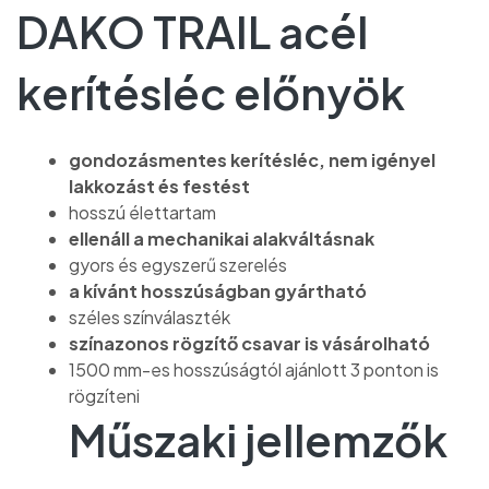
DAKO TRAIL acél
kerítésléc előnyök
gondozásmentes kerítésléc, nem igényel
lakkozást és festést
hosszú élettartam
ellenáll a mechanikai alakváltásnak
gyors és egyszerű szerelés
a kívánt hosszúságban gyártható
széles színválaszték
színazonos rögzítő csavar is vásárolható
1500 mm-es hosszúságtól ajánlott 3 ponton is
rögzíteni
Műszaki jellemzők