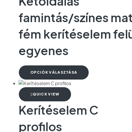
Kétoldalas
famintás/színes mat
fém kerítéselem felü
egyenes
OPCIÓK VÁLASZTÁSA
QUICK VIEW
Kerítéselem C
profilos