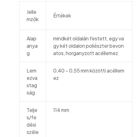
Jelle
Értékek
mzők
Alap
mindkét oldalán festett, egy va
anya
gy két oldalon poliészter bevon
g
atos, horganyzott acéllemez
Lem
0,40 – 0,55 mm közötti acéllem
ezva
ez
stag
ság
Telje
114 mm
s/fe
dési
széle