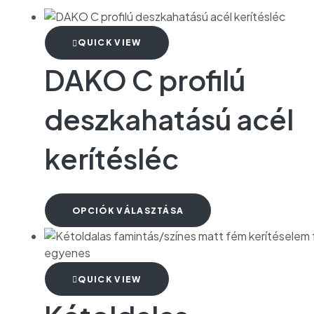
QUICK VIEW
DAKO C profilú
deszkahatású acél
kerítésléc
OPCIÓK VÁLASZTÁSA
QUICK VIEW