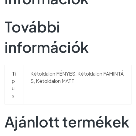
További
információk
Tí
Kétoldalon FÉNYES, Kétoldalon FAMINTÁ
p
S, Kétoldalon MATT
u
s
Ajánlott termékek