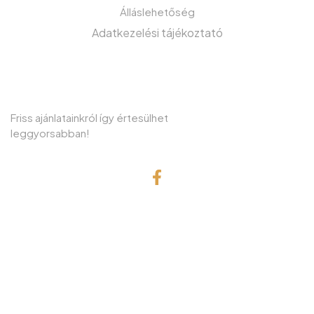
Álláslehetőség
Adatkezelési tájékoztató
IRATKOZZON FEL HÍRLEVELÜNKRE!
Friss ajánlatainkról így értesülhet
leggyorsabban!
© Copyright 2001 Gefa-Faker Kft.
Minden jog fenntartva!