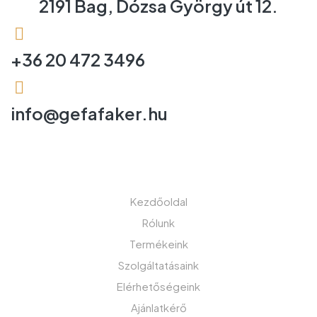
2191 Bag, Dózsa György út 12.
+36 20 472 3496
info@gefafaker.hu
MENÜ
Kezdőoldal
Rólunk
Termékeink
Szolgáltatásaink
Elérhetőségeink
Ajánlatkérő