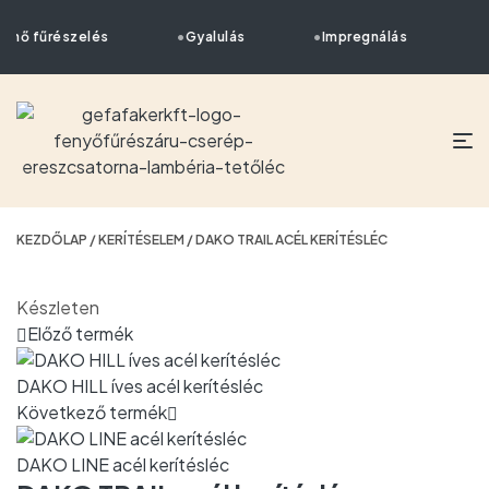
ténő fűrészelés
Gyalulás
Impregnálás
S
KEZDŐLAP
/
KERÍTÉSELEM
/ DAKO TRAIL ACÉL KERÍTÉSLÉC
Készleten
Előző termék
DAKO HILL íves acél kerítésléc
Következő termék
DAKO LINE acél kerítésléc