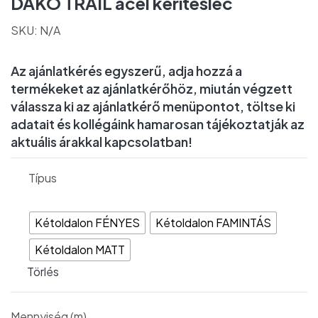
DAKO TRAIL acél kerítésléc
SKU:
N/A
Az ajánlatkérés egyszerű, adja hozzá a
termékeket az ajánlatkérőhöz, miután végzett
válassza ki az ajánlatkérő menüpontot, töltse ki
adatait és kollégáink hamarosan tájékoztatják az
aktuális árakkal kapcsolatban!
Típus
Kétoldalon FÉNYES
Kétoldalon FAMINTÁS
Kétoldalon MATT
Törlés
Mennyiség (m)