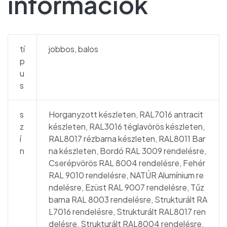
információk
tí
jobbos, balos
p
u
s
s
Horganyzott készleten, RAL7016 antracit
z
készleten, RAL3016 téglavörös készleten,
í
RAL8017 rézbarna készleten, RAL8011 Bar
n
na készleten, Bordó RAL 3009 rendelésre,
Cserépvörös RAL 8004 rendelésre, Fehér
RAL 9010 rendelésre, NATÚR Alumínium re
ndelésre, Ezüst RAL 9007 rendelésre, Tűz
barna RAL 8003 rendelésre, Strukturált RA
L7016 rendelésre, Strukturált RAL8017 ren
delésre, Strukturált RAL8004 rendelésre,