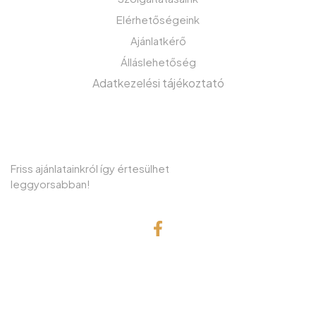
Elérhetőségeink
Ajánlatkérő
Álláslehetőség
Adatkezelési tájékoztató
IRATKOZZON FEL HÍRLEVELÜNKRE!
Friss ajánlatainkról így értesülhet
leggyorsabban!