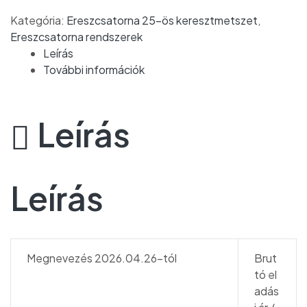
Kategória:
Ereszcsatorna 25-ös keresztmetszet
,
Ereszcsatorna rendszerek
Leírás
További információk
Leírás
Leírás
Megnevezés 2026.04.26-tól
Brut
tó el
adás