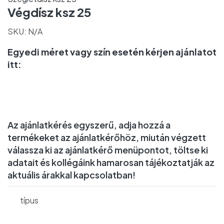
Végdísz ksz 25
SKU:
N/A
Egyedi méret vagy szín esetén kérjen ajánlatot
itt:
Az ajánlatkérés egyszerű, adja hozzá a
termékeket az ajánlatkérőhöz, miután végzett
válassza ki az ajánlatkérő menüpontot, töltse ki
adatait és kollégáink hamarosan tájékoztatják az
aktuális árakkal kapcsolatban!
típus