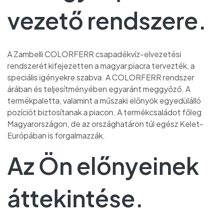
vezető rendszere.
A Zambelli COLORFERR csapadékvíz-elvezetési
rendszerét kifejezetten a magyar piacra tervezték, a
speciális igényekre szabva. A COLORFERR rendszer
árában és teljesítményében egyaránt meggyőző. A
termékpaletta, valamint a műszaki előnyök egyedülálló
pozíciót biztosítanak a piacon. A termékcsaládot főleg
Magyarországon, de az országhatáron túl egész Kelet-
Európában is forgalmazzák.
Az Ön előnyeinek
áttekintése.