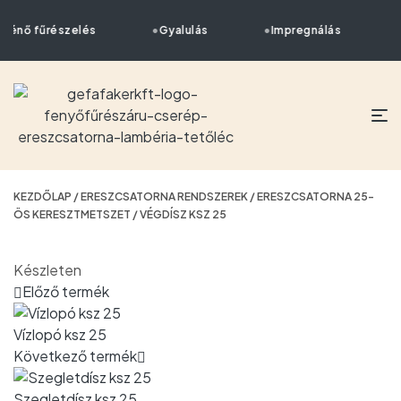
rténő fűrészelés
Gyalulás
Impregnálás
KEZDŐLAP
/
ERESZCSATORNA RENDSZEREK
/
ERESZCSATORNA 25-
ÖS KERESZTMETSZET
/ VÉGDÍSZ KSZ 25
Készleten
Előző termék
Vízlopó ksz 25
Következő termék
Szegletdísz ksz 25