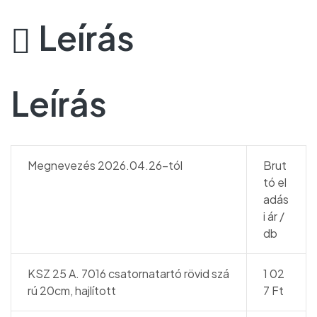
Leírás
Leírás
Megnevezés 2026.04.26-tól
Brut
tó el
adás
i ár /
db
KSZ 25 A. 7016 csatornatartó rövid szá
1 02
rú 20cm, hajlított
7 Ft