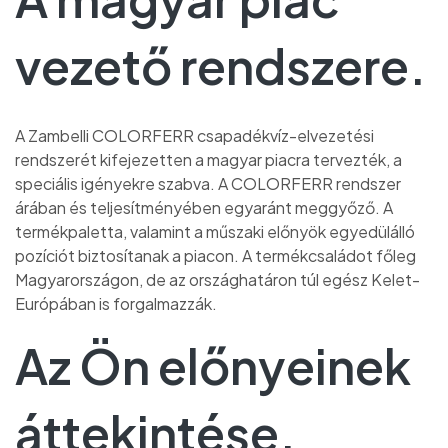
vezető rendszere.
A Zambelli COLORFERR csapadékvíz-elvezetési
rendszerét kifejezetten a magyar piacra tervezték, a
speciális igényekre szabva. A COLORFERR rendszer
árában és teljesítményében egyaránt meggyőző. A
termékpaletta, valamint a műszaki előnyök egyedülálló
pozíciót biztosítanak a piacon. A termékcsaládot főleg
Magyarországon, de az országhatáron túl egész Kelet-
Európában is forgalmazzák.
Az Ön előnyeinek
áttekintése.