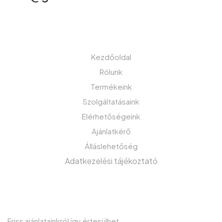
MENÜ
Kezdőoldal
Rólunk
Termékeink
Szolgáltatásaink
Elérhetőségeink
Ajánlatkérő
Álláslehetőség
Adatkezelési tájékoztató
IRATKOZZON FEL HÍRLEVELÜNKRE!
Friss ajánlatainkról így értesülhet