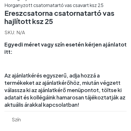
Horganyzott csatornatartó vas csavart ksz 25
Ereszcsatorna csatornatartó vas
hajlított ksz 25
SKU:
N/A
Egyedi méret vagy szín esetén kérjen ajánlatot
itt:
Az ajánlatkérés egyszerű, adja hozzá a
termékeket az ajánlatkérőhöz, miután végzett
válassza ki az ajánlatkérő menüpontot, töltse ki
adatait és kollégáink hamarosan tájékoztatják az
aktuális árakkal kapcsolatban!
Szín