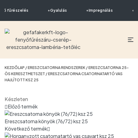
énő fűrészelés
Gyalulás
Impregnálás
Sz
KEZDŐLAP
/
ERESZCSATORNA RENDSZEREK
/
ERESZCSATORNA 25-
ÖS KERESZTMETSZET
/ ERESZCSATORNA CSATORNATARTÓ VAS
HAJLÍTOTT KSZ 25
Készleten
Előző termék
Ereszcsatorna könyök (76/72) ksz 25
Következő termék