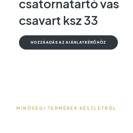
csatornatartó vas
csavart ksz 33
HOZZÁADÁS AZ AJÁNLATKÉRŐHÖZ
MINŐSÉGI TERMÉKEK KÉSZLETRŐL
Gefa-Faker Kft.