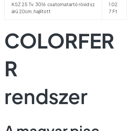
KSZ 25 Tv. 3016 csatornatartó rövid sz
1 02
árú 20cm, hajlított
7 Ft
COLORFER
R
rendszer
A magyar piac