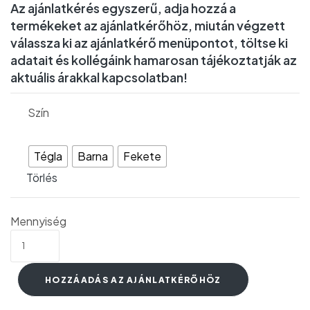
Az ajánlatkérés egyszerű, adja hozzá a
termékeket az ajánlatkérőhöz, miután végzett
válassza ki az ajánlatkérő menüpontot, töltse ki
adatait és kollégáink hamarosan tájékoztatják az
aktuális árakkal kapcsolatban!
Szín
Tégla
Barna
Fekete
Törlés
Mennyiség
HOZZÁADÁS AZ AJÁNLATKÉRŐHÖZ