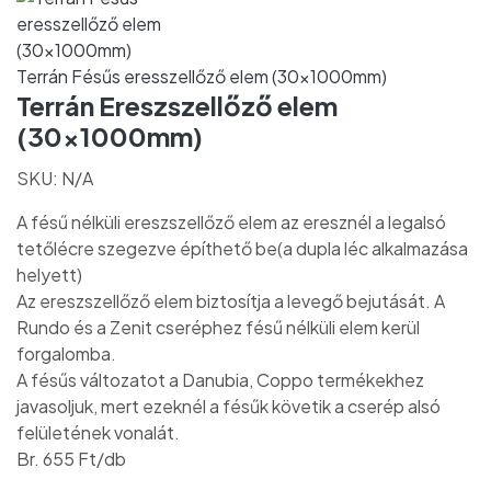
Terrán Fésűs eresszellőző elem (30x1000mm)
Terrán Ereszszellőző elem
(30x1000mm)
SKU:
N/A
A fésű nélküli ereszszellőző elem az eresznél a legalsó
tetőlécre szegezve építhető be(a dupla léc alkalmazása
helyett)
Az ereszszellőző elem biztosítja a levegő bejutását. A
Rundo és a Zenit cseréphez fésű nélküli elem kerül
forgalomba.
A fésűs változatot a Danubia, Coppo termékekhez
javasoljuk, mert ezeknél a fésűk követik a cserép alsó
felületének vonalát.
Br. 655 Ft/db