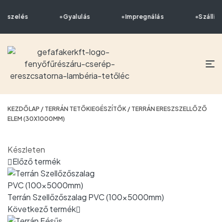
űrészelés
Gyalulás
Impregnálás
Szállítá
KEZDŐLAP
/
TERRÁN TETŐKIEGÉSZÍTŐK
/ TERRÁN ERESZSZELLŐZŐ
ELEM (30X1000MM)
Készleten
Előző termék
Terrán Szellőzőszalag PVC (100x5000mm)
Következő termék