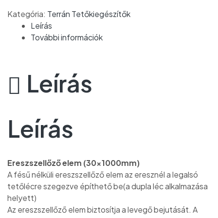
Kategória:
Terrán Tetőkiegészítők
Leírás
További információk
Leírás
Leírás
Ereszszellőző elem (30x1000mm)
A fésű nélküli ereszszellőző elem az eresznél a legalsó
tetőlécre szegezve építhető be(a dupla léc alkalmazása
helyett)
Az ereszszellőző elem biztosítja a levegő bejutását. A