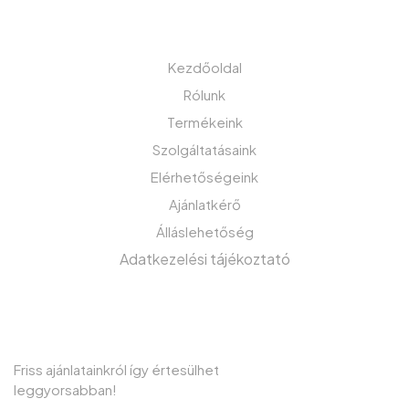
MENÜ
Kezdőoldal
Rólunk
Termékeink
Szolgáltatásaink
Elérhetőségeink
Ajánlatkérő
Álláslehetőség
Adatkezelési tájékoztató
IRATKOZZON FEL HÍRLEVELÜNKRE!
Friss ajánlatainkról így értesülhet
leggyorsabban!