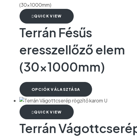
QUICK VIEW
Terrán Fésűs
eresszellőző elem
(30x1000mm)
OPCIÓK VÁLASZTÁSA
QUICK VIEW
Terrán Vágottcseré