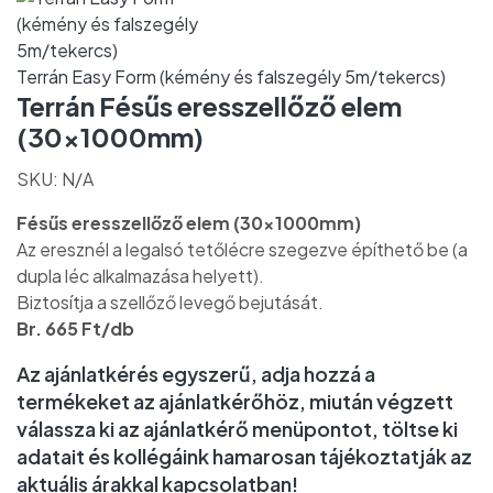
Terrán Easy Form (kémény és falszegély 5m/tekercs)
Terrán Fésűs eresszellőző elem
(30x1000mm)
SKU:
N/A
Fésűs eresszellőző elem (30x1000mm)
Az eresznél a legalsó tetőlécre szegezve építhető be (a
dupla léc alkalmazása helyett).
Biztosítja a szellőző levegő bejutását.
Br. 665 Ft/db
Az ajánlatkérés egyszerű, adja hozzá a
termékeket az ajánlatkérőhöz, miután végzett
válassza ki az ajánlatkérő menüpontot, töltse ki
adatait és kollégáink hamarosan tájékoztatják az
aktuális árakkal kapcsolatban!