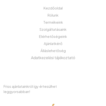
Kezdőoldal
Rólunk
Termékeink
Szolgáltatásaink
Elérhetőségeink
Ajánlatkérő
Álláslehetőség
Adatkezelési tájékoztató
IRATKOZZON FEL HÍRLEVELÜNKRE!
Friss ajánlatainkról így értesülhet
leggyorsabban!