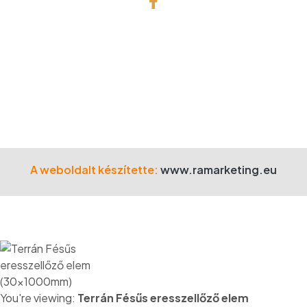
© Copyright 2001 Gefa-Faker Kft.
Minden jog fenntartva!
A weboldalt készítette:
www.ramarketing.eu
You're viewing:
Terrán Fésűs eresszellőző elem