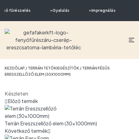
ténő fűrészelés
Gyalulás
Impregnálás
S
KEZDŐLAP
/
TERRÁN TETŐKIEGÉSZÍTŐK
/ TERRÁN FÉSŰS
ERESSZELLŐZŐ ELEM (30X1000MM)
Készleten
Előző termék
Terrán Ereszszellőző elem (30x1000mm)
Következő termék