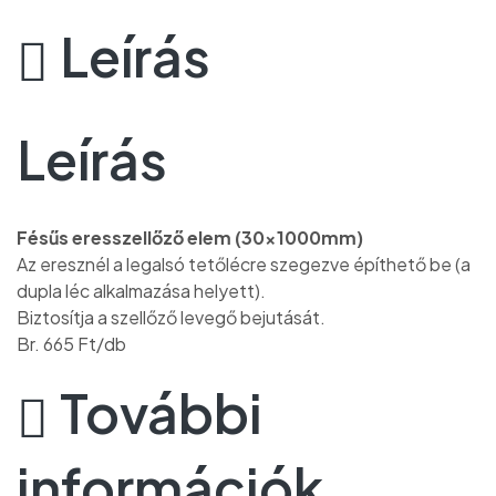
Leírás
Leírás
Fésűs eresszellőző elem (30x1000mm)
Az eresznél a legalsó tetőlécre szegezve építhető be (a
dupla léc alkalmazása helyett).
Biztosítja a szellőző levegő bejutását.
Br. 665 Ft/db
További
információk