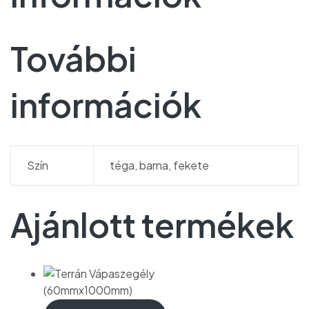
További
információk
Szín
téga, barna, fekete
Ajánlott termékek